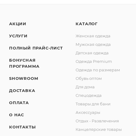
АКЦИИ
КАТАЛОГ
УСЛУГИ
Женская одежда
Мужская одежда
ПОЛНЫЙ ПРАЙС-ЛИСТ
Детская одежда
БОНУСНАЯ
Одежда Premium
ПРОГРАММА
Одежда по размерам
SHOWROOM
Обувь оптом
Для дома
ДОСТАВКА
Спецодежда
ОПЛАТА
Товары для бани
Аксессуары
О НАС
Отдых - Развлечения
КОНТАКТЫ
Канцелярские товары