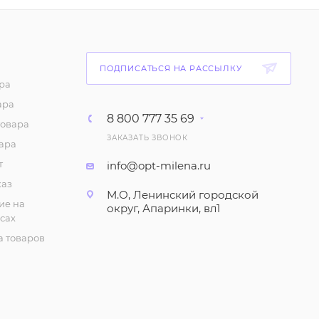
441
₽
/шт
Тапочки "На
ПОДПИСАТЬСЯ НА РАССЫЛКУ
резиновой подошве",
женские (р-р 36-40)
ра
ара
140
₽
/шт
8 800 777 35 69
товара
ЗАКАЗАТЬ ЗВОНОК
Тапочки женские,
ара
утеплённые
т
info@opt-milena.ru
399
₽
/шт
каз
М.О, Ленинский городской
ие на
округ, Апаринки, вл1
сах
Сланцы женские Эва
(много цветов)
 товаров
135
₽
/шт
Тапочки "Открытые, с
вышивкой", женские