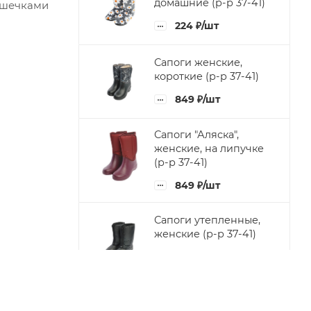
домашние (р-р 37-41)
ушечками
224
₽
/шт
Сапоги женские,
короткие (р-р 37-41)
849
₽
/шт
Сапоги "Аляска",
женские, на липучке
(р-р 37-41)
849
₽
/шт
Сапоги утепленные,
женские (р-р 37-41)
849
₽
/шт
Тапочки "На иск.меху"
(р-р 36-41)