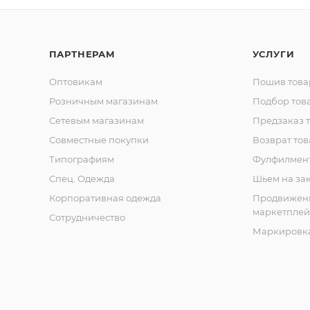
ПАРТНЕРАМ
УСЛУГИ
Оптовикам
Пошив това
Розничным магазинам
Подбор тов
Сетевым магазинам
Предзаказ 
Совместные покупки
Возврат тов
Типографиям
Фулфилмен
Спец. Одежда
Шьем на за
Корпоративная одежда
Продвижен
маркетплей
Сотрудничество
Маркировка