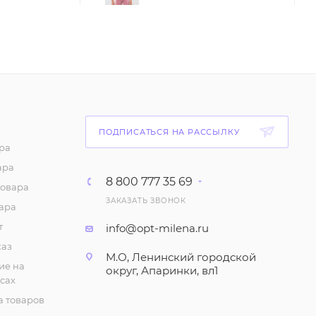
83
₽
/шт
Майка "На тонких
бретелях", однотонная
(6-10 лет)
87
₽
/шт
ПОДПИСАТЬСЯ НА РАССЫЛКУ
Майка с принтом для
ра
девочки (6-10 лет)
ара
75
₽
/шт
8 800 777 35 69
товара
ЗАКАЗАТЬ ЗВОНОК
ара
Шорты с принтом для
девочки (1-4 года)
т
info@opt-milena.ru
каз
147
₽
/шт
М.О, Ленинский городской
ие на
округ, Апаринки, вл1
сах
Халат летний (5-8 лет)
 товаров
280
₽
/шт