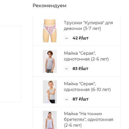
Рекомендуем
Трусики "Кулирка" для
девочки (3-7 лет)
42
₽
/шт
Майка "Серая",
однотонная (2-6 лет)
83
₽
/шт
Майка "Серая",
однотонная (6-10 лет)
87
₽
/шт
Майка "На тонких
бретелях", однотонная
(2-6 лет)