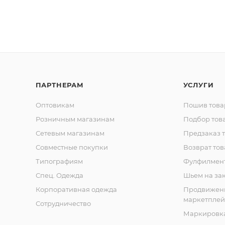
ПАРТНЕРАМ
УСЛУГИ
Оптовикам
Пошив това
Розничным магазинам
Подбор тов
Сетевым магазинам
Предзаказ 
Совместные покупки
Возврат тов
Типографиям
Фулфилмен
Спец. Одежда
Шьем на за
Корпоративная одежда
Продвижен
маркетплей
Сотрудничество
Маркировка