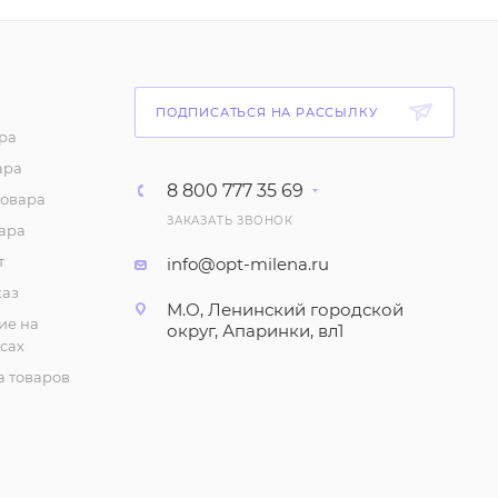
бретелях", однотонная
(6-10 лет)
87
₽
/шт
ПОДПИСАТЬСЯ НА РАССЫЛКУ
Майка с принтом для
ра
девочки (6-10 лет)
ара
75
₽
/шт
8 800 777 35 69
товара
ЗАКАЗАТЬ ЗВОНОК
ара
Шорты с принтом для
девочки (1-4 года)
т
info@opt-milena.ru
каз
147
₽
/шт
М.О, Ленинский городской
ие на
округ, Апаринки, вл1
сах
Халат летний (5-8 лет)
 товаров
280
₽
/шт
Халат летний (9-12 лет)