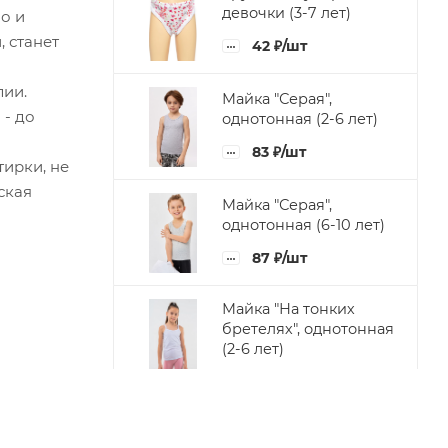
девочки (3-7 лет)
о и
, станет
42
₽
/шт
лии.
Майка "Серая",
 - до
однотонная (2-6 лет)
83
₽
/шт
ирки, не
ская
Майка "Серая",
однотонная (6-10 лет)
87
₽
/шт
Майка "На тонких
бретелях", однотонная
(2-6 лет)
83
₽
/шт
Майка "На тонких