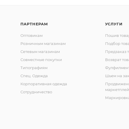
ПАРТНЕРАМ
УСЛУГИ
Оптовикам
Пошив това
Розничным магазинам
Подбор тов
Сетевым магазинам
Предзаказ 
Совместные покупки
Возврат тов
Типографиям
Фулфилмен
Спец. Одежда
Шьем на за
Корпоративная одежда
Продвижен
маркетплей
Сотрудничество
Маркировка