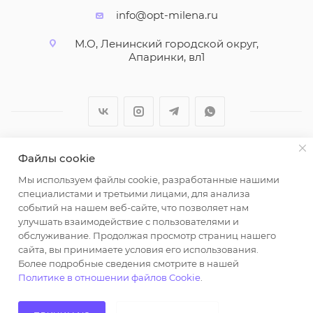
info@opt-milena.ru
М.О, Ленинский городской округ,
Апаринки, вл1
Файлы cookie
2026 © ООО "Вайт Текстиль групп"
Мы используем файлы cookie, разработанные нашими
Любая информация на сайте носит справочный
специалистами и третьими лицами, для анализа
характер и не является публичной офертой
событий на нашем веб-сайте, что позволяет нам
определяемой положениями пункта 2 статьи 437
улучшать взаимодействие с пользователями и
Гражданского кодекса Российской Федерации.
обслуживание. Продолжая просмотр страниц нашего
Использование любых материалов, опубликованных
сайта, вы принимаете условия его использования.
Более подробные сведения смотрите в нашей
на https://opt-milena.ru, допустимо только при
Политике в отношении файлов Cookie
.
наличии письменного разрешения редакции и
активной ссылки на https://opt-milena.ru