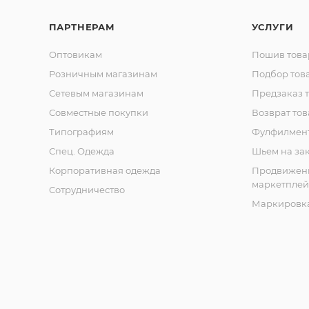
ПАРТНЕРАМ
УСЛУГИ
Оптовикам
Пошив това
Розничным магазинам
Подбор тов
Сетевым магазинам
Предзаказ 
Совместные покупки
Возврат тов
Типографиям
Фулфилмен
Спец. Одежда
Шьем на за
Корпоративная одежда
Продвижен
маркетплей
Сотрудничество
Маркировка