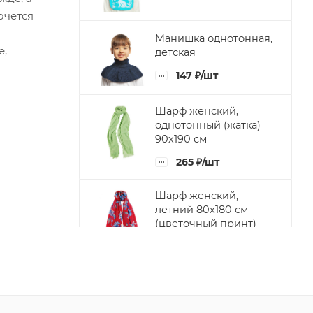
очется
Манишка однотонная,
е,
детская
147
₽
/шт
Шарф женский,
однотонный (жатка)
90х190 см
265
₽
/шт
Шарф женский,
летний 80х180 см
(цветочный принт)
188
₽
/шт
Шарф женский,
летний 50х160 см
(цветочный принт)