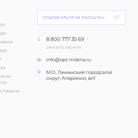
126
₽
/шт
ПОДПИСАТЬСЯ НА РАССЫЛКУ
Шарф женский,
ра
летний, однотонный
ара
50х160 см
8 800 777 35 69
товара
126
₽
/шт
ЗАКАЗАТЬ ЗВОНОК
ара
т
info@opt-milena.ru
Шарф женский 70х190
см
каз
М.О, Ленинский городской
ие на
188
₽
/шт
округ, Апаринки, вл1
сах
 товаров
Платок женский, шелк
(принт) 90х95 см
157
₽
/шт
Платок женский,
(принт) 75х75 см