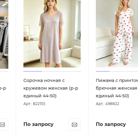
с
Сорочка ночная с
Пижама с принто
р-р
кружевом женская (р-р
брючная женская 
единый 44-50)
единый 44-50)
Арт.: 822155
Арт.: 498822
По запросу
По запросу