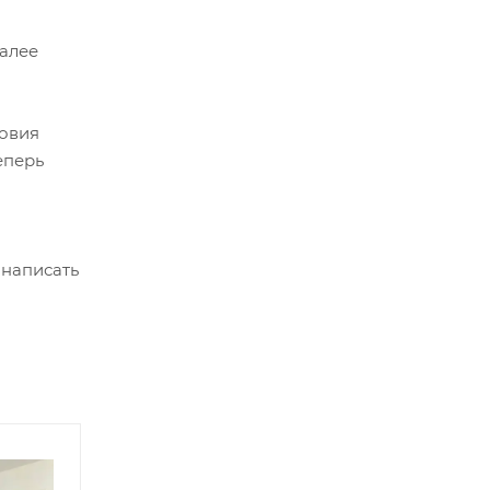
Далее
ловия
еперь
 написать