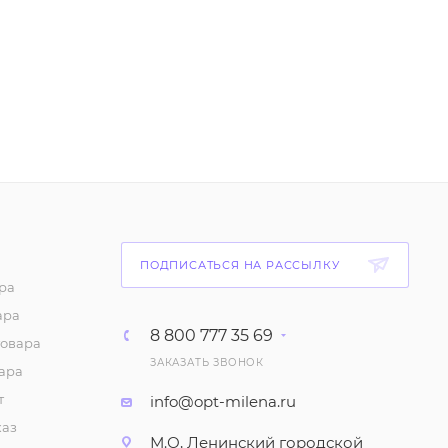
ПОДПИСАТЬСЯ НА РАССЫЛКУ
ра
ара
8 800 777 35 69
товара
ЗАКАЗАТЬ ЗВОНОК
ара
т
info@opt-milena.ru
каз
М.О, Ленинский городской