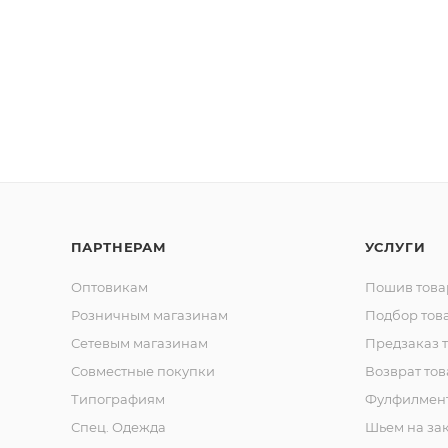
ПАРТНЕРАМ
УСЛУГИ
Оптовикам
Пошив това
Розничным магазинам
Подбор тов
Сетевым магазинам
Предзаказ 
Совместные покупки
Возврат тов
Типографиям
Фулфилмен
Спец. Одежда
Шьем на за