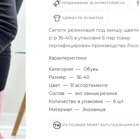
ПРОДВИЖЕНИЕ НА МАРКЕТПЛЕЙСАХ
ОДЕЖДА ПО РАЗМЕРАМ
Сапоги резиновые под замшу ,цветн
р-р 36-40) в упаковке 6 пар товар
сертифицирован производство Рос
Характеристики
Категория
—
Обувь
Размер
—
36-40
Цвет
—
В ассортименте
Состав
—
эко замша резина
Количество в упаковке
—
6 шт
Материал
—
Экозамша
ЭТА ПОЗИЦИЯ МОЖЕТ БЫТЬ ПОД ВАШИМ Б