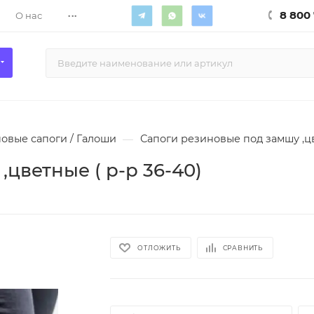
...
8 800 
О нас
овые сапоги / Галоши
—
Сапоги резиновые под замшу ,цв
цветные ( р-р 36-40)
ОТЛОЖИТЬ
СРАВНИТЬ