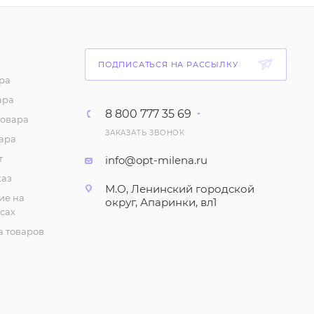
441
₽
/шт
Тапочки "На
ПОДПИСАТЬСЯ НА РАССЫЛКУ
резиновой подошве",
ра
женские (р-р 36-40)
ара
140
₽
/шт
8 800 777 35 69
товара
ЗАКАЗАТЬ ЗВОНОК
ара
Тапочки женские,
утеплённые
т
info@opt-milena.ru
каз
399
₽
/шт
М.О, Ленинский городской
ие на
округ, Апаринки, вл1
сах
Сланцы женские Эва
(много цветов)
 товаров
135
₽
/шт
Тапочки "Открытые, с
вышивкой", женские