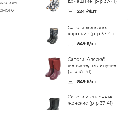
домашние (р-р 37-41)
высоком
аемого
224
₽
/шт
Сапоги женские,
короткие (р-р 37-41)
849
₽
/шт
Сапоги "Аляска",
женские, на липучке
(р-р 37-41)
849
₽
/шт
Сапоги утепленные,
женские (р-р 37-41)
849
₽
/шт
Тапочки "На иск.меху"
(р-р 36-41)