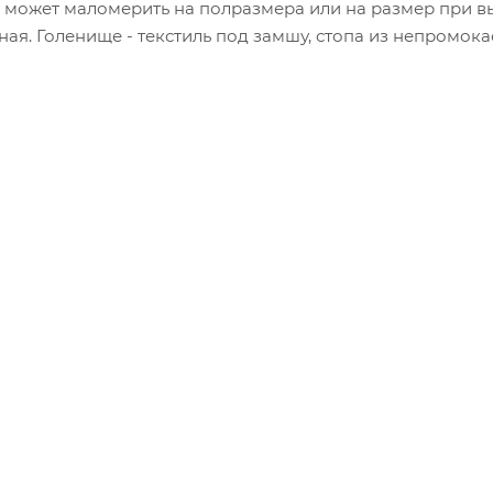
 может маломерить на полразмера или на размер при 
ая. Голенище - текстиль под замшу, стопа из непромок