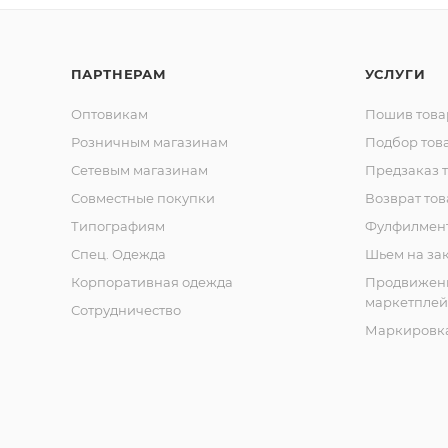
ПАРТНЕРАМ
УСЛУГИ
Оптовикам
Пошив това
Розничным магазинам
Подбор тов
Сетевым магазинам
Предзаказ 
Совместные покупки
Возврат тов
Типографиям
Фулфилмен
Спец. Одежда
Шьем на за
Корпоративная одежда
Продвижен
маркетплей
Сотрудничество
Маркировка