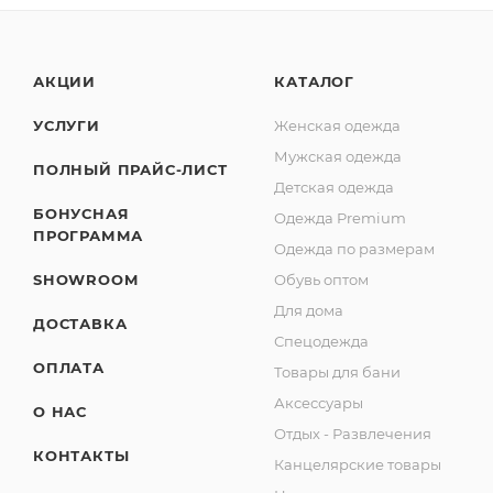
АКЦИИ
КАТАЛОГ
УСЛУГИ
Женская одежда
Мужская одежда
ПОЛНЫЙ ПРАЙС-ЛИСТ
Детская одежда
БОНУСНАЯ
Одежда Premium
ПРОГРАММА
Одежда по размерам
SHOWROOM
Обувь оптом
Для дома
ДОСТАВКА
Спецодежда
ОПЛАТА
Товары для бани
Аксессуары
О НАС
Отдых - Развлечения
КОНТАКТЫ
Канцелярские товары