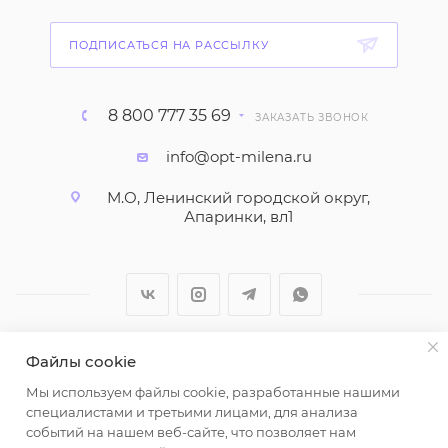
ПОДПИСАТЬСЯ НА РАССЫЛКУ
8 800 777 35 69
ЗАКАЗАТЬ ЗВОНОК
info@opt-milena.ru
М.О, Ленинский городской округ,
Апаринки, вл1
Файлы cookie
2026 © ООО "Вайт Текстиль групп"
Мы используем файлы cookie, разработанные нашими
Любая информация на сайте носит справочный
специалистами и третьими лицами, для анализа
характер и не является публичной офертой
событий на нашем веб-сайте, что позволяет нам
определяемой положениями пункта 2 статьи 437