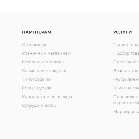
ПАРТНЕРАМ
УСЛУГИ
Оптовикам
Пошив това
Розничным магазинам
Подбор тов
Сетевым магазинам
Предзаказ 
Совместные покупки
Возврат тов
Типографиям
Фулфилмен
Спец. Одежда
Шьем на за
Корпоративная одежда
Продвижен
маркетплей
Сотрудничество
Маркировка