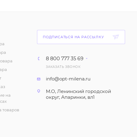
Тапочки "На иск.меху"
(р-р 36-41)
441
₽
/шт
Тапочки "На
ПОДПИСАТЬСЯ НА РАССЫЛКУ
резиновой подошве",
женские (р-р 36-40)
ра
ара
140
₽
/шт
8 800 777 35 69
товара
ЗАКАЗАТЬ ЗВОНОК
Тапочки женские,
ара
утеплённые
т
info@opt-milena.ru
399
₽
/шт
каз
М.О, Ленинский городской
ие на
округ, Апаринки, вл1
сах
Сланцы женские Эва
(много цветов)
 товаров
135
₽
/шт
Тапочки "Открытые, с