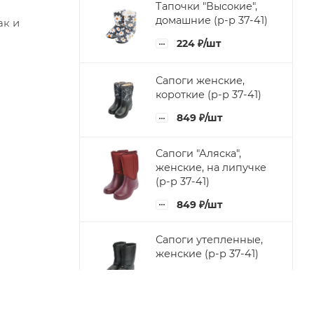
Тапочки "Высокие",
домашние (р-р 37-41)
ак и
224
₽
/шт
Сапоги женские,
короткие (р-р 37-41)
849
₽
/шт
Сапоги "Аляска",
женские, на липучке
(р-р 37-41)
849
₽
/шт
Сапоги утепленные,
женские (р-р 37-41)
849
₽
/шт