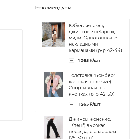
Рекомендуем
Юбка женская,
джинсовая «Карго»,
миди. Однотонная, с
накладными
карманами (р-р 42-44)
1 265
₽
/шт
Толстовка "Бомбер"
женская (one size).
Спортивная, на
кнопках (р-р 42-50)
1 265
₽
/шт
Джинсы женские,
"Клеш", высокая
посадка, с разрезом
(25-30 р-р)