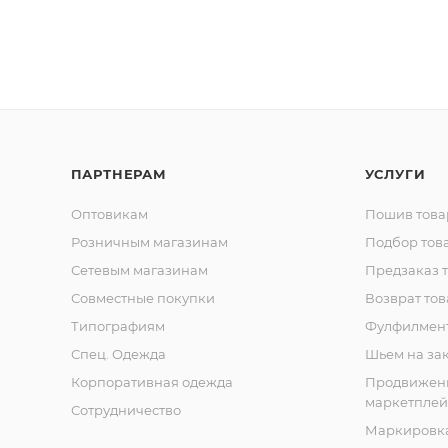
ПАРТНЕРАМ
УСЛУГИ
Оптовикам
Пошив това
Розничным магазинам
Подбор тов
Сетевым магазинам
Предзаказ 
Совместные покупки
Возврат тов
Типографиям
Фулфилмен
Спец. Одежда
Шьем на за
Корпоративная одежда
Продвижен
маркетплей
Сотрудничество
Маркировка