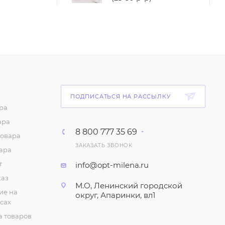
980
₽
/шт
Блузка женская с
объемным рукавом, из
шелка (р-р 42-44)
748
₽
/шт
ПОДПИСАТЬСЯ НА РАССЫЛКУ
Платье женское
ра
"Комбинация",
шелковое, на
ара
бретелях. Миди, А-
8 800 777 35 69
товара
силуэт (р-р 46-52)
ЗАКАЗАТЬ ЗВОНОК
ара
1 093
₽
/шт
т
info@opt-milena.ru
каз
Рубашка укороченная,
М.О, Ленинский городской
женская.
ие на
округ, Апаринки, вл1
Ассиметричная, с
сах
карманом (р-р 42,44)
 товаров