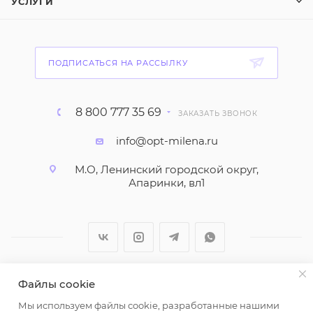
УСЛУГИ
ПОДПИСАТЬСЯ НА РАССЫЛКУ
8 800 777 35 69
ЗАКАЗАТЬ ЗВОНОК
info@opt-milena.ru
М.О, Ленинский городской округ,
Апаринки, вл1
Файлы cookie
2026 © ООО "Вайт Текстиль групп"
Мы используем файлы cookie, разработанные нашими
Любая информация на сайте носит справочный