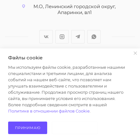
М.О, Ленинский городской округ,
Апаринки, вл1
Файлы cookie
2026 © ООО "Вайт Текстиль групп"
Мы используем файлы cookie, разработанные нашими
Любая информация на сайте носит справочный
специалистами и третьими лицами, для анализа
характер и не является публичной офертой
событий на нашем веб-сайте, что позволяет нам
определяемой положениями пункта 2 статьи 437
улучшать взаимодействие с пользователями и
Гражданского кодекса Российской Федерации.
обслуживание. Продолжая просмотр страниц нашего
Использование любых материалов, опубликованных
сайта, вы принимаете условия его использования.
Более подробные сведения смотрите в нашей
на https://opt-milena.ru, допустимо только при
Политике в отношении файлов Cookie
.
наличии письменного разрешения редакции и
активной ссылки на https://opt-milena.ru
ПРИНИМАЮ
НЕ ПРИНИМАЮ