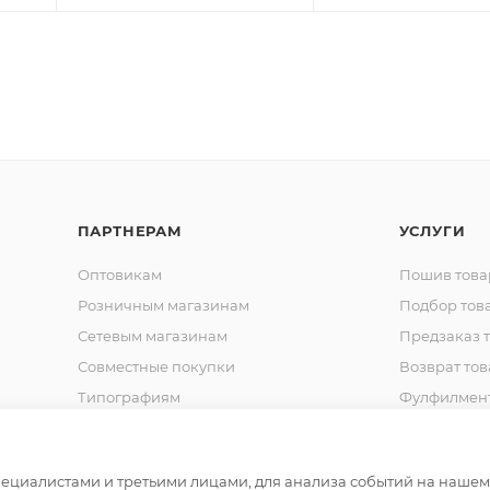
ПАРТНЕРАМ
УСЛУГИ
Оптовикам
Пошив това
Розничным магазинам
Подбор тов
Сетевым магазинам
Предзаказ 
Совместные покупки
Возврат тов
Типографиям
Фулфилмен
Спец. Одежда
Шьем на за
Корпоративная одежда
Продвижен
маркетплей
циалистами и третьими лицами, для анализа событий на нашем в
Сотрудничество