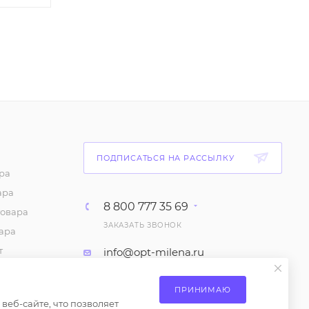
ПОДПИСАТЬСЯ НА РАССЫЛКУ
ра
ара
8 800 777 35 69
товара
ЗАКАЗАТЬ ЗВОНОК
ара
т
info@opt-milena.ru
каз
М.О, Ленинский городской
ие на
ПРИНИМАЮ
округ, Апаринки, вл1
сах
еб-сайте, что позволяет