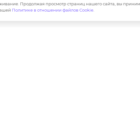
живание. Продолжая просмотр страниц нашего сайта, вы приним
Маркировка
нашей
Политике в отношении файлов Cookie
.
ер и не является публичной офертой определяемой полож
лов, опубликованных на https://opt-milena.ru, допустим