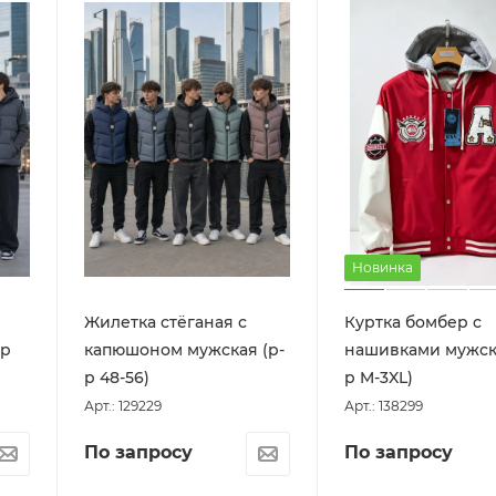
Новинка
Жилетка стёганая с
Куртка бомбер с
-р
капюшоном мужская (р-
нашивками мужска
р 48-56)
р M-3XL)
Арт.: 129229
Арт.: 138299
По запросу
По запросу