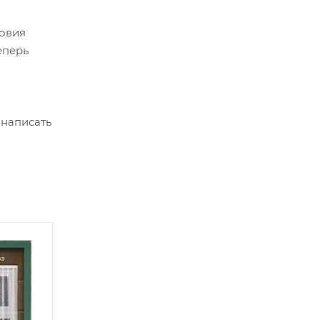
ловия
еперь
 написать