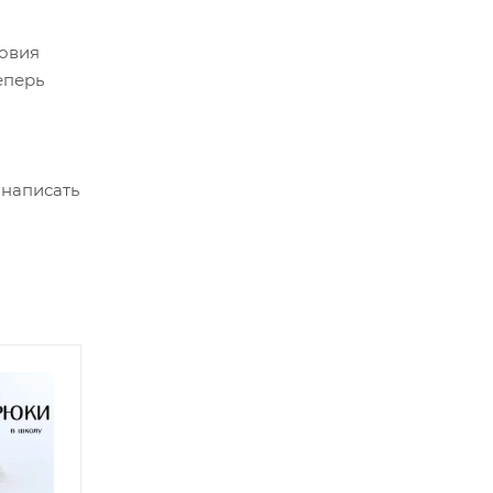
ловия
еперь
 написать