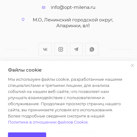
info@opt-milena.ru
М.О, Ленинский городской округ,
Апаринки, вл1
Файлы cookie
2026 © ООО "Вайт Текстиль групп"
Мы используем файлы cookie, разработанные нашими
Любая информация на сайте носит справочный
специалистами и третьими лицами, для анализа
характер и не является публичной офертой
событий на нашем веб-сайте, что позволяет нам
определяемой положениями пункта 2 статьи 437
улучшать взаимодействие с пользователями и
Гражданского кодекса Российской Федерации.
обслуживание. Продолжая просмотр страниц нашего
Использование любых материалов, опубликованных
сайта, вы принимаете условия его использования.
Более подробные сведения смотрите в нашей
на https://opt-milena.ru, допустимо только при
Политике в отношении файлов Cookie
.
наличии письменного разрешения редакции и
активной ссылки на https://opt-milena.ru