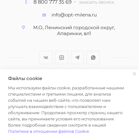
8 800 777 35 69
ЗАКАЗАТЬ ЗВОНОК
info@opt-milena.ru
М.О, Ленинский городской округ,
Апаринки, вл1
Файлы cookie
2026 © ООО "Вайт Текстиль групп"
Мы используем файлы cookie, разработанные нашими
Любая информация на сайте носит справочный
специалистами и третьими лицами, для анализа
характер и не является публичной офертой
событий на нашем веб-сайте, что позволяет нам
определяемой положениями пункта 2 статьи 437
улучшать взаимодействие с пользователями и
Гражданского кодекса Российской Федерации.
обслуживание. Продолжая просмотр страниц нашего
Использование любых материалов, опубликованных
сайта, вы принимаете условия его использования.
Более подробные сведения смотрите в нашей
на https://opt-milena.ru, допустимо только при
Политике в отношении файлов Cookie
.
наличии письменного разрешения редакции и