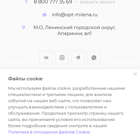
8 800 777 35 69
ЗАКАЗАТЬ ЗВОНОК
info@opt-milena.ru
М.О, Ленинский городской округ,
Апаринки, вл1
Файлы cookie
2026 © ООО "Вайт Текстиль групп"
Мы используем файлы cookie, разработанные нашими
Любая информация на сайте носит справочный
специалистами и третьими лицами, для анализа
характер и не является публичной офертой
событий на нашем веб-сайте, что позволяет нам
определяемой положениями пункта 2 статьи 437
улучшать взаимодействие с пользователями и
Гражданского кодекса Российской Федерации.
обслуживание. Продолжая просмотр страниц нашего
Использование любых материалов, опубликованных
сайта, вы принимаете условия его использования.
Более подробные сведения смотрите в нашей
на https://opt-milena.ru, допустимо только при
Политике в отношении файлов Cookie
.
наличии письменного разрешения редакции и