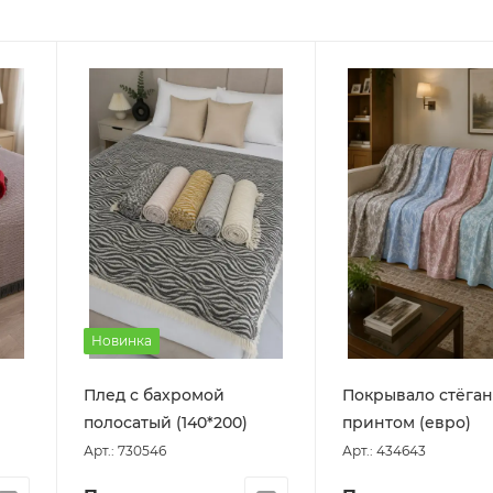
Новинка
Плед с бахромой
Покрывало стёган
полосатый (140*200)
принтом (евро)
Арт.: 730546
Арт.: 434643