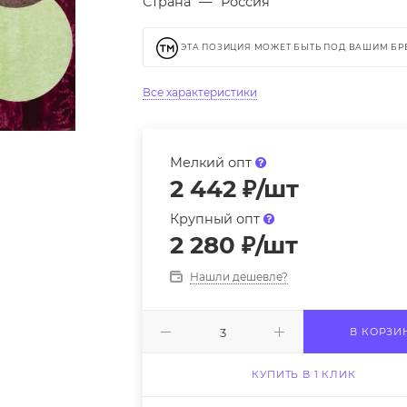
Страна
—
Россия
ЭТА ПОЗИЦИЯ МОЖЕТ БЫТЬ ПОД ВАШИМ Б
Все характеристики
Мелкий опт
2 442
₽
/шт
Крупный опт
2 280
₽
/шт
Нашли дешевле?
В КОРЗИ
КУПИТЬ В 1 КЛИК