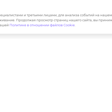
Корпоративная одежда
Продвижен
маркетплей
Сотрудничество
циалистами и третьими лицами, для анализа событий на нашем в
Маркировка
живание. Продолжая просмотр страниц нашего сайта, вы приним
нашей
Политике в отношении файлов Cookie
.
ер и не является публичной офертой определяемой полож
лов, опубликованных на https://opt-milena.ru, допустим