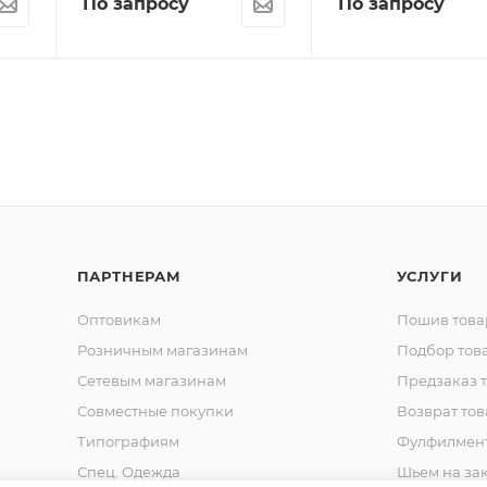
По запросу
По запросу
ПАРТНЕРАМ
УСЛУГИ
Оптовикам
Пошив това
Розничным магазинам
Подбор тов
Сетевым магазинам
Предзаказ 
Совместные покупки
Возврат тов
Типографиям
Фулфилмен
Спец. Одежда
Шьем на за