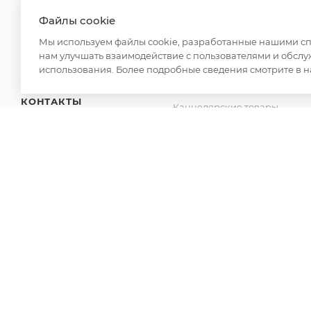
Для дома
ДОСТАВКА
Файлы cookie
Спецодежда
Мы используем файлы cookie, разработанные нашими спе
ОПЛАТА
Товары для бани
нам улучшать взаимодействие с пользователями и обслу
Аксессуары
использования. Более подробные сведения смотрите в 
О НАС
Отдых - Развлечения
КОНТАКТЫ
Канцелярские товары
Новинки
2026 © ООО "Вайт Текстиль групп"
Любая информация на сайте носит справочный характ
Российской Федерации. Использование любых материа
редакции и активной ссылки на https://opt-milena.ru