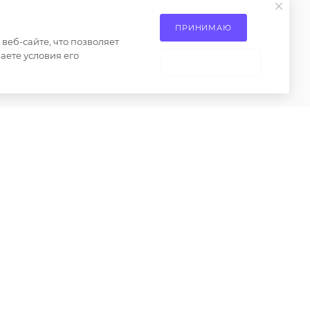
М.О, Ленинский городской
ие на
округ, Апаринки, вл1
сах
ПРИНИМАЮ
еб-сайте, что позволяет
 товаров
аете условия его
НЕ ПРИНИМАЮ
ениями пункта 2 статьи 437 Гражданского кодекса
о только при наличии письменного разрешения