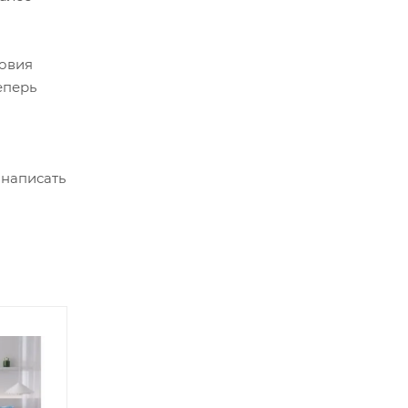
ловия
еперь
 написать