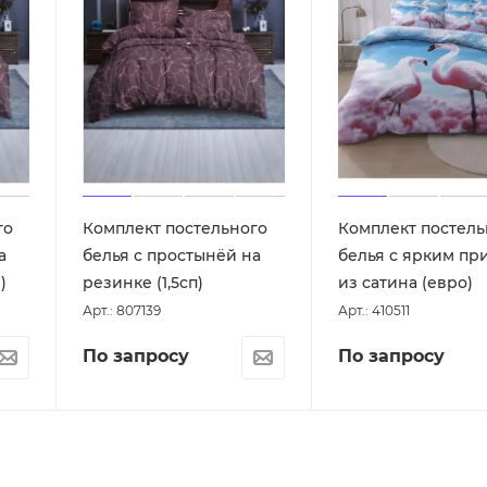
го
Комплект постельного
Комплект постель
а
белья с простынёй на
белья с ярким пр
)
резинке (1,5сп)
из сатина (евро)
Арт.: 807139
Арт.: 410511
По запросу
По запросу