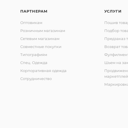
ПАРТНЕРАМ
УСЛУГИ
Оптовикам
Пошив това
Розничным магазинам
Подбор тов
Сетевым магазинам
Предзаказ 
Совместные покупки
Возврат тов
Типографиям
Фулфилмен
Спец. Одежда
Шьем на за
Корпоративная одежда
Продвижен
маркетплей
Сотрудничество
Маркировка