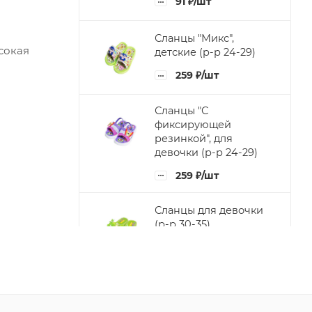
91
₽
/шт
Сланцы "Микс",
сокая
детские (р-р 24-29)
259
₽
/шт
Сланцы "С
фиксирующей
резинкой", для
девочки (р-р 24-29)
259
₽
/шт
Сланцы для девочки
(р-р 30-35)
175
₽
/шт
Сланцы "С
фиксирующей
резинкой", для