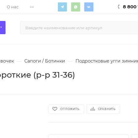
...
8 800 
О нас
евочек
—
Сапоги / Ботинки
—
Подростковые угги зимние 
откие (р-р 31-36)
ОТЛОЖИТЬ
СРАВНИТЬ