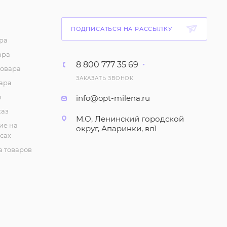
мальчика (р-р 24-29)
236
₽
/шт
ПОДПИСАТЬСЯ НА РАССЫЛКУ
ра
Сланцы для мальчика
ара
(р-р 30-35)
8 800 777 35 69
товара
271
₽
/шт
ЗАКАЗАТЬ ЗВОНОК
ара
т
info@opt-milena.ru
Сланцы "Вьетнамки",
каз
для мальчика (р-р 30-
М.О, Ленинский городской
35)
ие на
округ, Апаринки, вл1
сах
129
₽
/шт
 товаров
Сланцы "Вьетнамки",
для девочки (р-р 31-37)
129
₽
/шт
Сланцы "Вьетнамки с