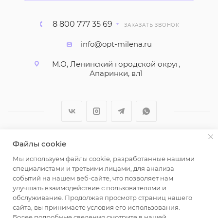
8 800 777 35 69
ЗАКАЗАТЬ ЗВОНОК
info@opt-milena.ru
М.О, Ленинский городской округ,
Апаринки, вл1
Файлы cookie
2026 © ООО "Вайт Текстиль групп"
Мы используем файлы cookie, разработанные нашими
Любая информация на сайте носит справочный
специалистами и третьими лицами, для анализа
характер и не является публичной офертой
событий на нашем веб-сайте, что позволяет нам
определяемой положениями пункта 2 статьи 437
улучшать взаимодействие с пользователями и
Гражданского кодекса Российской Федерации.
обслуживание. Продолжая просмотр страниц нашего
Использование любых материалов, опубликованных
сайта, вы принимаете условия его использования.
Более подробные сведения смотрите в нашей