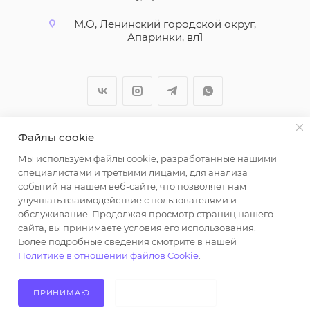
М.О, Ленинский городской округ,
Апаринки, вл1
Файлы cookie
2026 © ООО "Вайт Текстиль групп"
Мы используем файлы cookie, разработанные нашими
Любая информация на сайте носит справочный
специалистами и третьими лицами, для анализа
характер и не является публичной офертой
событий на нашем веб-сайте, что позволяет нам
определяемой положениями пункта 2 статьи 437
улучшать взаимодействие с пользователями и
Гражданского кодекса Российской Федерации.
обслуживание. Продолжая просмотр страниц нашего
Использование любых материалов, опубликованных
сайта, вы принимаете условия его использования.
Более подробные сведения смотрите в нашей
на https://opt-milena.ru, допустимо только при
Политике в отношении файлов Cookie
.
наличии письменного разрешения редакции и
активной ссылки на https://opt-milena.ru
ПРИНИМАЮ
НЕ ПРИНИМАЮ