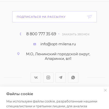
ПОДПИСАТЬСЯ НА РАССЫЛКУ
8 800 777 35 69
ЗАКАЗАТЬ ЗВОНОК
info@opt-milena.ru
М.О, Ленинский городской округ,
Апаринки, вл1
Файлы cookie
2026 © ООО "Вайт Текстиль групп"
Мы используем файлы cookie, разработанные нашими
Любая информация на сайте носит справочный
специалистами и третьими лицами, для анализа
характер и не является публичной офертой