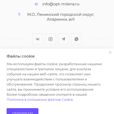
info@opt-milena.ru
М.О, Ленинский городской округ,
Апаринки, вл1
Файлы cookie
2026 © ООО "Вайт Текстиль групп"
Мы используем файлы cookie, разработанные нашими
Любая информация на сайте носит справочный
специалистами и третьими лицами, для анализа
характер и не является публичной офертой
событий на нашем веб-сайте, что позволяет нам
определяемой положениями пункта 2 статьи 437
улучшать взаимодействие с пользователями и
Гражданского кодекса Российской Федерации.
обслуживание. Продолжая просмотр страниц нашего
Использование любых материалов, опубликованных
сайта, вы принимаете условия его использования.
Более подробные сведения смотрите в нашей
на https://opt-milena.ru, допустимо только при
Политике в отношении файлов Cookie
.
наличии письменного разрешения редакции и
активной ссылки на https://opt-milena.ru
ПРИНИМАЮ
НЕ ПРИНИМАЮ