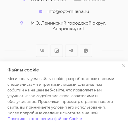
ЗАКАЗАТЬ ЗВОНОК
info@opt-milena.ru
М.О, Ленинский городской округ,
Апаринки, вл1
Файлы cookie
2026 © ООО "Вайт Текстиль групп"
Мы используем файлы cookie, разработанные нашими
Любая информация на сайте носит справочный
специалистами и третьими лицами, для анализа
характер и не является публичной офертой
событий на нашем веб-сайте, что позволяет нам
определяемой положениями пункта 2 статьи 437
улучшать взаимодействие с пользователями и
Гражданского кодекса Российской Федерации.
обслуживание. Продолжая просмотр страниц нашего
Использование любых материалов, опубликованных
сайта, вы принимаете условия его использования.
Более подробные сведения смотрите в нашей
на https://opt-milena.ru, допустимо только при
Политике в отношении файлов Cookie
.
наличии письменного разрешения редакции и
активной ссылки на https://opt-milena.ru