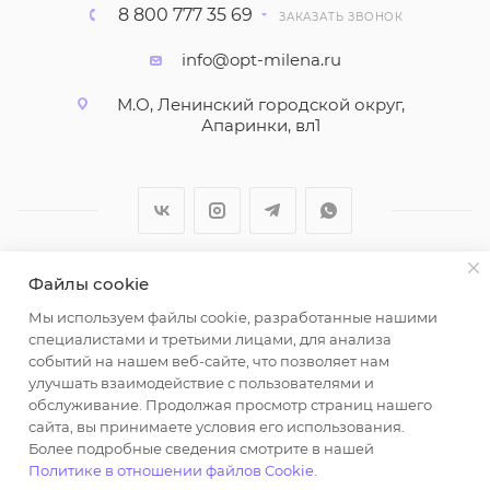
8 800 777 35 69
ЗАКАЗАТЬ ЗВОНОК
info@opt-milena.ru
М.О, Ленинский городской округ,
Апаринки, вл1
Файлы cookie
2026 © ООО "Вайт Текстиль групп"
Мы используем файлы cookie, разработанные нашими
Любая информация на сайте носит справочный
специалистами и третьими лицами, для анализа
характер и не является публичной офертой
событий на нашем веб-сайте, что позволяет нам
определяемой положениями пункта 2 статьи 437
улучшать взаимодействие с пользователями и
Гражданского кодекса Российской Федерации.
обслуживание. Продолжая просмотр страниц нашего
Использование любых материалов, опубликованных
сайта, вы принимаете условия его использования.
Более подробные сведения смотрите в нашей
на https://opt-milena.ru, допустимо только при
Политике в отношении файлов Cookie
.
наличии письменного разрешения редакции и