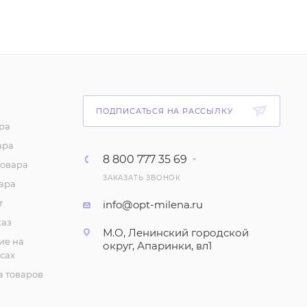
Майка "На тонких
бретелях", однотонная
(6-10 лет)
87
₽
/шт
ПОДПИСАТЬСЯ НА РАССЫЛКУ
Майка с принтом для
ра
девочки (6-10 лет)
ара
75
₽
/шт
8 800 777 35 69
товара
ЗАКАЗАТЬ ЗВОНОК
ара
Шорты с принтом для
девочки (1-4 года)
т
info@opt-milena.ru
каз
147
₽
/шт
М.О, Ленинский городской
ие на
округ, Апаринки, вл1
сах
Халат летний (5-8 лет)
 товаров
280
₽
/шт