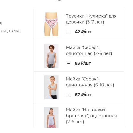
Трусики "Кулирка" для
девочки (3-7 лет)
я
к и дома.
42
₽
/шт
Майка "Серая",
однотонная (2-6 лет)
83
₽
/шт
Майка "Серая",
однотонная (6-10 лет)
87
₽
/шт
Майка "На тонких
бретелях", однотонная
(2-6 лет)
83
₽
/шт