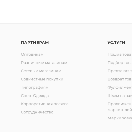
ПАРТНЕРАМ
УСЛУГИ
Оптовикам
Пошив това
Розничным магазинам
Подбор тов
Сетевым магазинам
Предзаказ 
Совместные покупки
Возврат тов
Типографиям
Фулфилмен
Спец. Одежда
Шьем на за
Корпоративная одежда
Продвижен
маркетплей
Сотрудничество
Маркировка