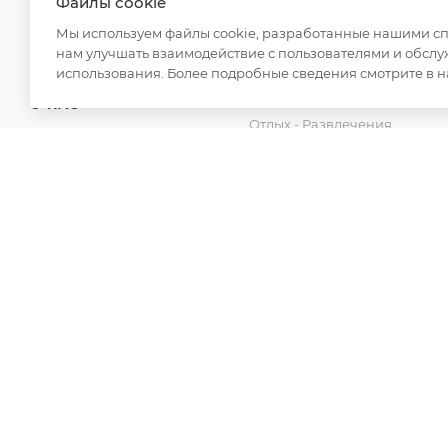
Файлы cookie
Для дома
ДОСТАВКА
Мы используем файлы cookie, разработанные нашими спе
Спецодежда
нам улучшать взаимодействие с пользователями и обслу
ОПЛАТА
Товары для бани
использования. Более подробные сведения смотрите в 
Аксессуары
О НАС
Отдых - Развлечения
КОНТАКТЫ
Канцелярские товары
Новинки
2026 © ООО "Вайт Текстиль групп"
Любая информация на сайте носит справочный характ
Российской Федерации. Использование любых материа
редакции и активной ссылки на https://opt-milena.ru