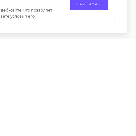
ие на
ПРИНИМАЮ
округ, Апаринки, вл1
сах
еб-сайте, что позволяет
аете условия его
 товаров
НЕ ПРИНИМАЮ
ениями пункта 2 статьи 437 Гражданского кодекса
о только при наличии письменного разрешения