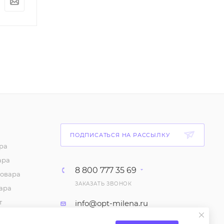
По запросу
По запросу
ПОДПИСАТЬСЯ НА РАССЫЛКУ
ра
ара
8 800 777 35 69
товара
ЗАКАЗАТЬ ЗВОНОК
ара
т
info@opt-milena.ru
каз
М.О, Ленинский городской