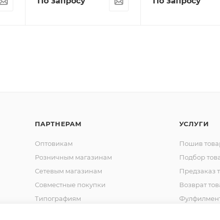
По запросу
По запросу
ПАРТНЕРАМ
УСЛУГИ
Оптовикам
Пошив това
Розничным магазинам
Подбор тов
Сетевым магазинам
Предзаказ 
Совместные покупки
Возврат тов
Типографиям
Фулфилмен
Спец. Одежда
Шьем на за