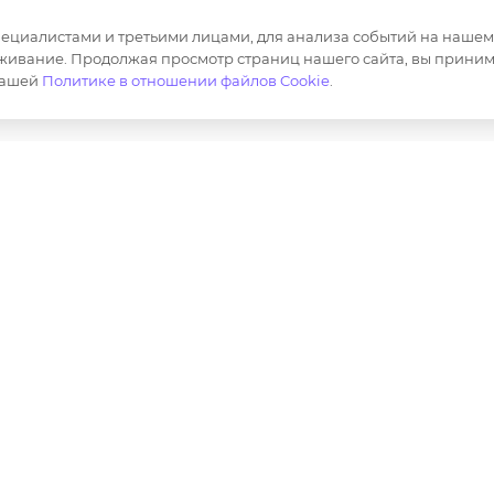
Корпоративная одежда
Продвижен
маркетплей
циалистами и третьими лицами, для анализа событий на нашем в
Сотрудничество
живание. Продолжая просмотр страниц нашего сайта, вы приним
Маркировка
нашей
Политике в отношении файлов Cookie
.
ер и не является публичной офертой определяемой полож
лов, опубликованных на https://opt-milena.ru, допустим