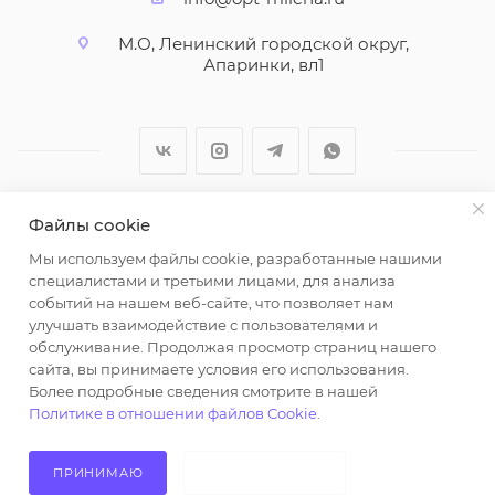
М.О, Ленинский городской округ,
Апаринки, вл1
Файлы cookie
2026 © ООО "Вайт Текстиль групп"
Мы используем файлы cookie, разработанные нашими
Любая информация на сайте носит справочный
специалистами и третьими лицами, для анализа
характер и не является публичной офертой
событий на нашем веб-сайте, что позволяет нам
определяемой положениями пункта 2 статьи 437
улучшать взаимодействие с пользователями и
Гражданского кодекса Российской Федерации.
обслуживание. Продолжая просмотр страниц нашего
Использование любых материалов, опубликованных
сайта, вы принимаете условия его использования.
Более подробные сведения смотрите в нашей
на https://opt-milena.ru, допустимо только при
Политике в отношении файлов Cookie
.
наличии письменного разрешения редакции и
активной ссылки на https://opt-milena.ru
ПРИНИМАЮ
НЕ ПРИНИМАЮ