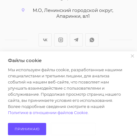
М.О, Ленинский городской округ,
Апаринки, вл1
Файлы cookie
2026 © ООО "Вайт Текстиль групп"
Мы используем файлы cookie, разработанные нашими
Любая информация на сайте носит справочный
специалистами и третьими лицами, для анализа
характер и не является публичной офертой
событий на нашем веб-сайте, что позволяет нам
определяемой положениями пункта 2 статьи 437
улучшать взаимодействие с пользователями и
Гражданского кодекса Российской Федерации.
обслуживание. Продолжая просмотр страниц нашего
Использование любых материалов, опубликованных
сайта, вы принимаете условия его использования.
Более подробные сведения смотрите в нашей
на https://opt-milena.ru, допустимо только при
Политике в отношении файлов Cookie
.
наличии письменного разрешения редакции и
активной ссылки на https://opt-milena.ru
ПРИНИМАЮ
НЕ ПРИНИМАЮ