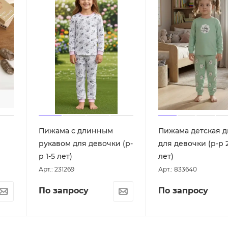
Пижама с длинным
Пижама детская д
р
рукавом для девочки (р-
для девочки (р-р 
р 1-5 лет)
лет)
Арт.: 231269
Арт.: 833640
По запросу
По запросу