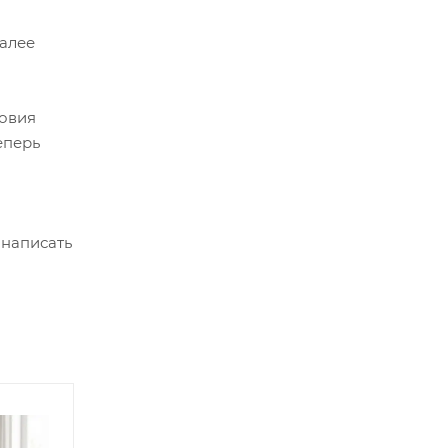
Далее
ловия
еперь
 написать