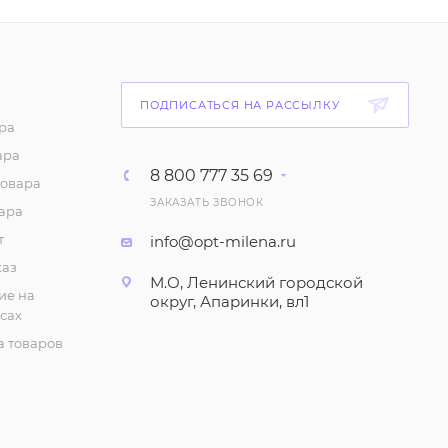
шорты для мальчика
(2-5 лет)
219
₽
/шт
Комплект: Футболка и
ПОДПИСАТЬСЯ НА РАССЫЛКУ
шорты для мальчика
ра
(6-9 лет)
ара
8 800 777 35 69
252
₽
/шт
товара
ЗАКАЗАТЬ ЗВОНОК
ара
Трусы "Кулирка", для
т
info@opt-milena.ru
мальчика (3-7 лет)
каз
42
₽
/шт
М.О, Ленинский городской
ие на
округ, Апаринки, вл1
сах
Футболка для
 товаров
мальчика с коротким
рукавом (1-4 года)
105
₽
/шт