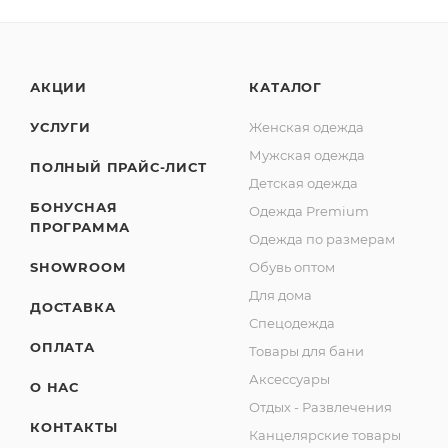
АКЦИИ
КАТАЛОГ
УСЛУГИ
Женская одежда
Мужская одежда
ПОЛНЫЙ ПРАЙС-ЛИСТ
Детская одежда
БОНУСНАЯ
Одежда Premium
ПРОГРАММА
Одежда по размерам
SHOWROOM
Обувь оптом
Для дома
ДОСТАВКА
Спецодежда
ОПЛАТА
Товары для бани
Аксессуары
О НАС
Отдых - Развлечения
КОНТАКТЫ
Канцелярские товары