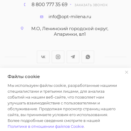
8 800 777 35 69
ЗАКАЗАТЬ ЗВОНОК
info@opt-milena.ru
М.О, Ленинский городской округ,
Апаринки, вл1
Файлы cookie
2026 © ООО "Вайт Текстиль групп"
Мы используем файлы cookie, разработанные нашими
Любая информация на сайте носит справочный
специалистами и третьими лицами, для анализа
характер и не является публичной офертой
событий на нашем веб-сайте, что позволяет нам
определяемой положениями пункта 2 статьи 437
улучшать взаимодействие с пользователями и
Гражданского кодекса Российской Федерации.
обслуживание. Продолжая просмотр страниц нашего
Использование любых материалов, опубликованных
сайта, вы принимаете условия его использования.
Более подробные сведения смотрите в нашей
на https://opt-milena.ru, допустимо только при
Политике в отношении файлов Cookie
.
наличии письменного разрешения редакции и