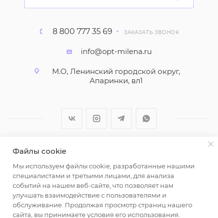
8 800 777 35 69
ЗАКАЗАТЬ ЗВОНОК
info@opt-milena.ru
М.О, Ленинский городской округ,
Апаринки, вл1
Файлы cookie
2026 © ООО "Вайт Текстиль групп"
Мы используем файлы cookie, разработанные нашими
Любая информация на сайте носит справочный
специалистами и третьими лицами, для анализа
характер и не является публичной офертой
событий на нашем веб-сайте, что позволяет нам
определяемой положениями пункта 2 статьи 437
улучшать взаимодействие с пользователями и
Гражданского кодекса Российской Федерации.
обслуживание. Продолжая просмотр страниц нашего
Использование любых материалов, опубликованных
сайта, вы принимаете условия его использования.