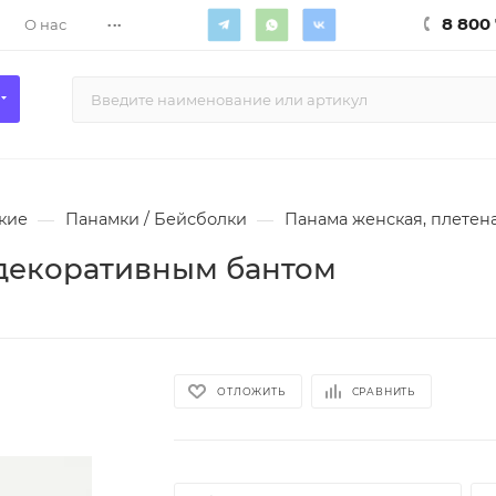
...
8 800 
О нас
кие
—
Панамки / Бейсболки
—
Панама женская, плетен
 декоративным бантом
ОТЛОЖИТЬ
СРАВНИТЬ