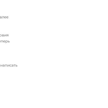
Далее
ловия
еперь
 написать