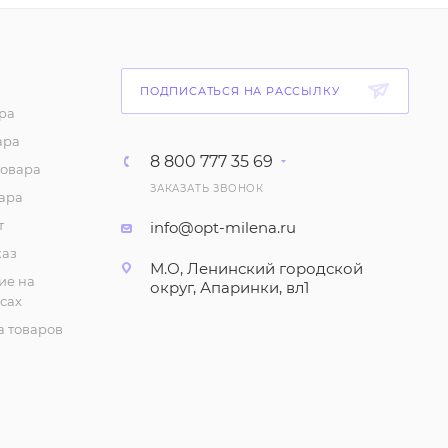
ПОДПИСАТЬСЯ НА РАССЫЛКУ
ра
ара
8 800 777 35 69
товара
ЗАКАЗАТЬ ЗВОНОК
ара
т
info@opt-milena.ru
каз
М.О, Ленинский городской
ие на
округ, Апаринки, вл1
сах
 товаров