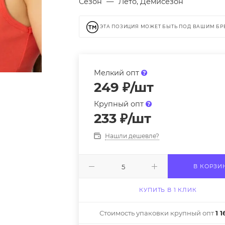
Сезон
—
Лето, Демисезон
ЭТА ПОЗИЦИЯ МОЖЕТ БЫТЬ ПОД ВАШИМ Б
Мелкий опт
249
₽
/шт
Крупный опт
233
₽
/шт
Нашли дешевле?
В КОРЗИ
КУПИТЬ В 1 КЛИК
Стоимость упаковки крупный опт
1 1