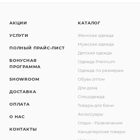
АКЦИИ
КАТАЛОГ
УСЛУГИ
Женская одежда
Мужская одежда
ПОЛНЫЙ ПРАЙС-ЛИСТ
Детская одежда
БОНУСНАЯ
Одежда Premium
ПРОГРАММА
Одежда по размерам
SHOWROOM
Обувь оптом
Для дома
ДОСТАВКА
Спецодежда
ОПЛАТА
Товары для бани
Аксессуары
О НАС
Отдых - Развлечения
КОНТАКТЫ
Канцелярские товары