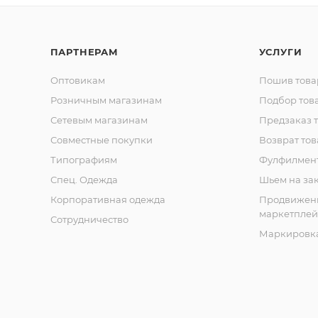
ПАРТНЕРАМ
УСЛУГИ
Оптовикам
Пошив това
Розничным магазинам
Подбор тов
Сетевым магазинам
Предзаказ 
Совместные покупки
Возврат тов
Типографиям
Фулфилмен
Спец. Одежда
Шьем на за
Корпоративная одежда
Продвижен
маркетплей
Сотрудничество
Маркировка