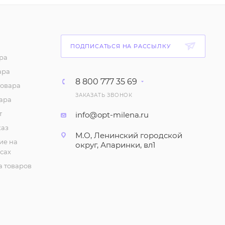
100
₽
/шт
ПОДПИСАТЬСЯ НА РАССЫЛКУ
ра
ара
8 800 777 35 69
товара
ЗАКАЗАТЬ ЗВОНОК
ара
т
info@opt-milena.ru
каз
М.О, Ленинский городской
ие на
округ, Апаринки, вл1
сах
 товаров