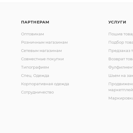
ПАРТНЕРАМ
УСЛУГИ
Оптовикам
Пошив това
Розничным магазинам
Подбор тов
Сетевым магазинам
Предзаказ 
Совместные покупки
Возврат тов
Типографиям
Фулфилмен
Спец. Одежда
Шьем на за
Корпоративная одежда
Продвижен
маркетплей
Сотрудничество
Маркировка