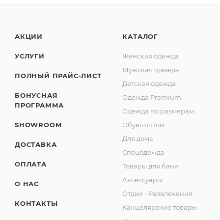
АКЦИИ
КАТАЛОГ
УСЛУГИ
Женская одежда
Мужская одежда
ПОЛНЫЙ ПРАЙС-ЛИСТ
Детская одежда
БОНУСНАЯ
Одежда Premium
ПРОГРАММА
Одежда по размерам
SHOWROOM
Обувь оптом
Для дома
ДОСТАВКА
Спецодежда
ОПЛАТА
Товары для бани
Аксессуары
О НАС
Отдых - Развлечения
КОНТАКТЫ
Канцелярские товары