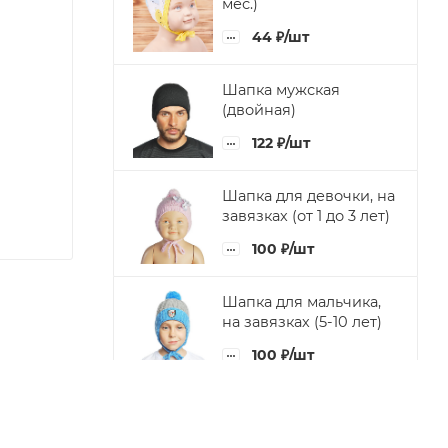
мес.)
44
₽
/шт
Шапка мужская
(двойная)
122
₽
/шт
Шапка для девочки, на
завязках (от 1 до 3 лет)
100
₽
/шт
Шапка для мальчика,
на завязках (5-10 лет)
100
₽
/шт
Шапка для девочки, с
цветком (5-10 лет)