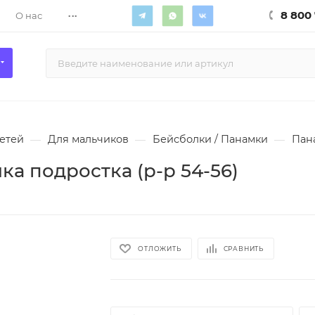
...
8 800 
О нас
етей
—
Для мальчиков
—
Бейсболки / Панамки
—
Пана
а подростка (р-р 54-56)
ОТЛОЖИТЬ
СРАВНИТЬ