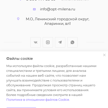
info@opt-milena.ru
М.О, Ленинский городской округ,
Апаринки, вл1
Файлы cookie
2026 © ООО "Вайт Текстиль групп"
Мы используем файлы cookie, разработанные нашими
Любая информация на сайте носит справочный
специалистами и третьими лицами, для анализа
характер и не является публичной офертой
событий на нашем веб-сайте, что позволяет нам
определяемой положениями пункта 2 статьи 437
улучшать взаимодействие с пользователями и
Гражданского кодекса Российской Федерации.
обслуживание. Продолжая просмотр страниц нашего
Использование любых материалов, опубликованных
сайта, вы принимаете условия его использования.
Более подробные сведения смотрите в нашей
на https://opt-milena.ru, допустимо только при
Политике в отношении файлов Cookie
.
наличии письменного разрешения редакции и
активной ссылки на https://opt-milena.ru