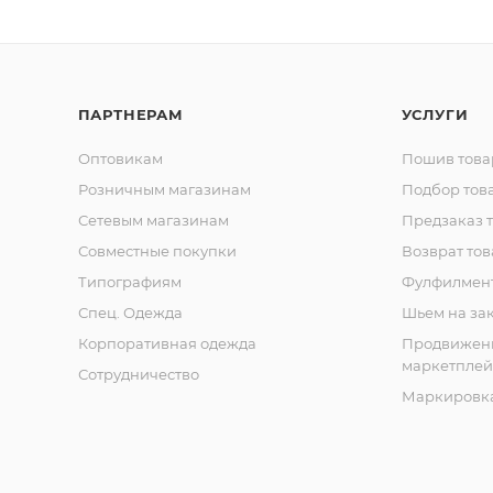
ПАРТНЕРАМ
УСЛУГИ
Оптовикам
Пошив това
Розничным магазинам
Подбор тов
Сетевым магазинам
Предзаказ 
Совместные покупки
Возврат тов
Типографиям
Фулфилмен
Спец. Одежда
Шьем на за
Корпоративная одежда
Продвижен
маркетплей
Сотрудничество
Маркировка