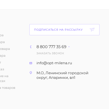
ПОДПИСАТЬСЯ НА РАССЫЛКУ
ра
ара
8 800 777 35 69
товара
ЗАКАЗАТЬ ЗВОНОК
ара
т
info@opt-milena.ru
каз
М.О, Ленинский городской
ие на
округ, Апаринки, вл1
сах
 товаров