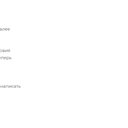
Далее
ловия
еперь
 написать