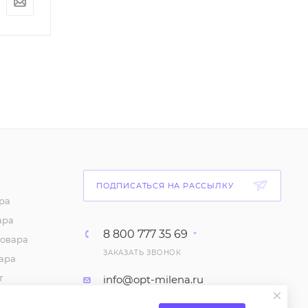
По запросу
По запросу
ПОДПИСАТЬСЯ НА РАССЫЛКУ
ра
ара
8 800 777 35 69
товара
ЗАКАЗАТЬ ЗВОНОК
ара
т
info@opt-milena.ru
каз
М.О, Ленинский городской