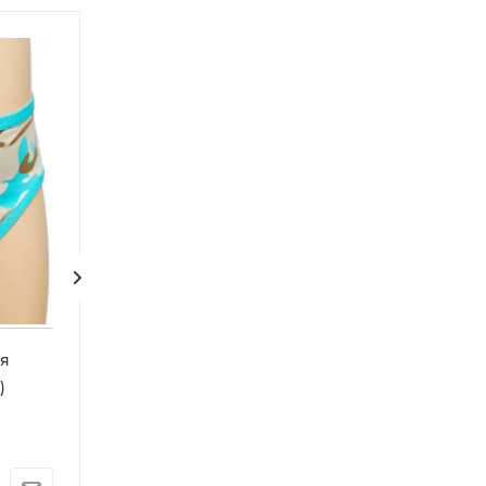
ля
Трусы "Лайкра", для
Следки капрон
)
мальчиков (2-6 лет)
женские
Арт.: 379169
Арт.: 374607