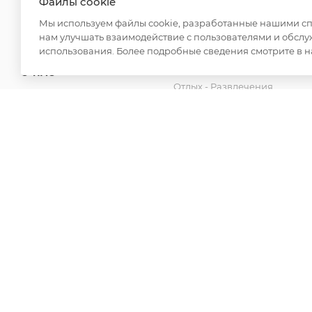
Файлы cookie
Для дома
ДОСТАВКА
Мы используем файлы cookie, разработанные нашими спе
Спецодежда
нам улучшать взаимодействие с пользователями и обслу
ОПЛАТА
Товары для бани
использования. Более подробные сведения смотрите в 
Аксессуары
О НАС
Отдых - Развлечения
КОНТАКТЫ
Канцелярские товары
Новинки
2026 © ООО "Вайт Текстиль групп"
Любая информация на сайте носит справочный характ
Российской Федерации. Использование любых материа
редакции и активной ссылки на https://opt-milena.ru