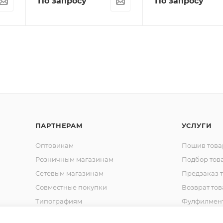
По запросу
По запросу
ПАРТНЕРАМ
УСЛУГИ
Оптовикам
Пошив това
Розничным магазинам
Подбор тов
Сетевым магазинам
Предзаказ 
Совместные покупки
Возврат тов
Типографиям
Фулфилмен
Спец. Одежда
Шьем на за