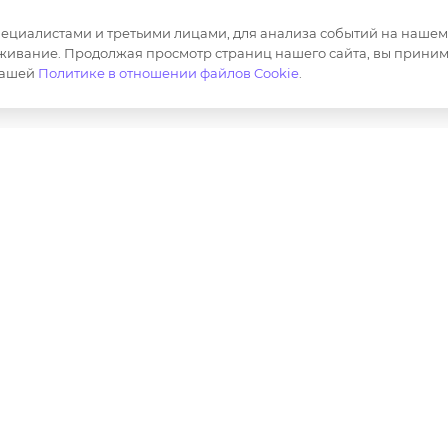
Корпоративная одежда
Продвижен
маркетплей
циалистами и третьими лицами, для анализа событий на нашем в
Сотрудничество
живание. Продолжая просмотр страниц нашего сайта, вы приним
Маркировка
нашей
Политике в отношении файлов Cookie
.
ер и не является публичной офертой определяемой полож
лов, опубликованных на https://opt-milena.ru, допустим