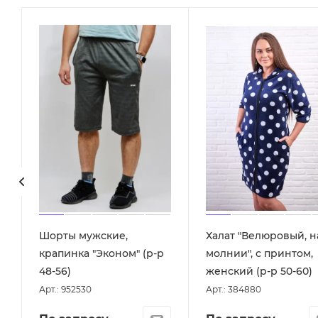
,
Шорты мужские,
Халат "Велюровый, н
крапинка "Эконом" (р-р
молнии", с принтом,
48-56)
женский (р-р 50-60)
Арт.: 952530
Арт.: 384880