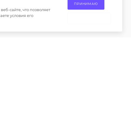
ие на
ПРИНИМАЮ
округ, Апаринки, вл1
сах
еб-сайте, что позволяет
аете условия его
 товаров
НЕ ПРИНИМАЮ
ениями пункта 2 статьи 437 Гражданского кодекса
о только при наличии письменного разрешения