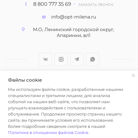
8 800 777 35 69
ЗАКАЗАТЬ ЗВОНОК
info@opt-milena.ru
М.О, Ленинский городской округ,
Апаринки, вл1
Файлы cookie
2026 © ООО "Вайт Текстиль групп"
Мы используем файлы cookie, разработанные нашими
Любая информация на сайте носит справочный
специалистами и третьими лицами, для анализа
характер и не является публичной офертой
событий на нашем веб-сайте, что позволяет нам
определяемой положениями пункта 2 статьи 437
улучшать взаимодействие с пользователями и
Гражданского кодекса Российской Федерации.
обслуживание. Продолжая просмотр страниц нашего
Использование любых материалов, опубликованных
сайта, вы принимаете условия его использования.
Более подробные сведения смотрите в нашей
на https://opt-milena.ru, допустимо только при
Политике в отношении файлов Cookie
.
наличии письменного разрешения редакции и