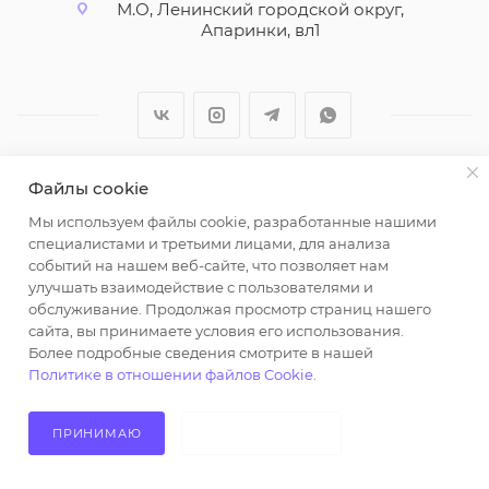
М.О, Ленинский городской округ,
Апаринки, вл1
Файлы cookie
2026 © ООО "Вайт Текстиль групп"
Мы используем файлы cookie, разработанные нашими
Любая информация на сайте носит справочный
специалистами и третьими лицами, для анализа
характер и не является публичной офертой
событий на нашем веб-сайте, что позволяет нам
определяемой положениями пункта 2 статьи 437
улучшать взаимодействие с пользователями и
Гражданского кодекса Российской Федерации.
обслуживание. Продолжая просмотр страниц нашего
Использование любых материалов, опубликованных
сайта, вы принимаете условия его использования.
Более подробные сведения смотрите в нашей
на https://opt-milena.ru, допустимо только при
Политике в отношении файлов Cookie
.
наличии письменного разрешения редакции и
активной ссылки на https://opt-milena.ru
ПРИНИМАЮ
НЕ ПРИНИМАЮ