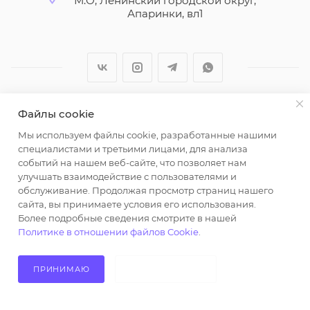
М.О, Ленинский городской округ,
Апаринки, вл1
Файлы cookie
2026 © ООО "Вайт Текстиль групп"
Мы используем файлы cookie, разработанные нашими
Любая информация на сайте носит справочный
специалистами и третьими лицами, для анализа
характер и не является публичной офертой
событий на нашем веб-сайте, что позволяет нам
определяемой положениями пункта 2 статьи 437
улучшать взаимодействие с пользователями и
Гражданского кодекса Российской Федерации.
обслуживание. Продолжая просмотр страниц нашего
Использование любых материалов, опубликованных
сайта, вы принимаете условия его использования.
Более подробные сведения смотрите в нашей
на https://opt-milena.ru, допустимо только при
Политике в отношении файлов Cookie
.
наличии письменного разрешения редакции и
активной ссылки на https://opt-milena.ru
ПРИНИМАЮ
НЕ ПРИНИМАЮ