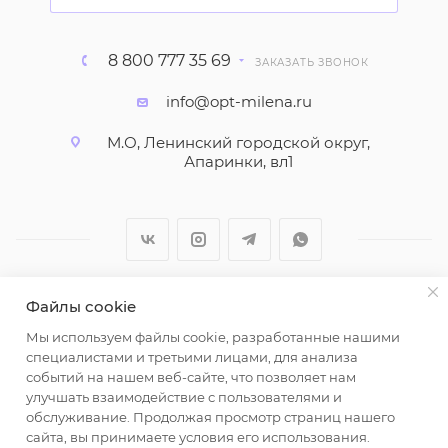
8 800 777 35 69
ЗАКАЗАТЬ ЗВОНОК
info@opt-milena.ru
М.О, Ленинский городской округ,
Апаринки, вл1
Файлы cookie
2026 © ООО "Вайт Текстиль групп"
Мы используем файлы cookie, разработанные нашими
Любая информация на сайте носит справочный
специалистами и третьими лицами, для анализа
характер и не является публичной офертой
событий на нашем веб-сайте, что позволяет нам
определяемой положениями пункта 2 статьи 437
улучшать взаимодействие с пользователями и
Гражданского кодекса Российской Федерации.
обслуживание. Продолжая просмотр страниц нашего
Использование любых материалов, опубликованных
сайта, вы принимаете условия его использования.