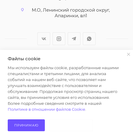
М.О, Ленинский городской округ,
Апаринки, вл1
Файлы cookie
2026 © ООО "Вайт Текстиль групп"
Мы используем файлы cookie, разработанные нашими
Любая информация на сайте носит справочный
специалистами и третьими лицами, для анализа
характер и не является публичной офертой
событий на нашем веб-сайте, что позволяет нам
определяемой положениями пункта 2 статьи 437
улучшать взаимодействие с пользователями и
Гражданского кодекса Российской Федерации.
обслуживание. Продолжая просмотр страниц нашего
Использование любых материалов, опубликованных
сайта, вы принимаете условия его использования.
Более подробные сведения смотрите в нашей
на https://opt-milena.ru, допустимо только при
Политике в отношении файлов Cookie
.
наличии письменного разрешения редакции и
активной ссылки на https://opt-milena.ru
ПРИНИМАЮ
НЕ ПРИНИМАЮ