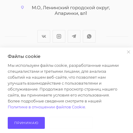
М.О, Ленинский городской округ,
Апаринки, вл1
Файлы cookie
2026 © ООО "Вайт Текстиль групп"
Мы используем файлы cookie, разработанные нашими
Любая информация на сайте носит справочный
специалистами и третьими лицами, для анализа
характер и не является публичной офертой
событий на нашем веб-сайте, что позволяет нам
определяемой положениями пункта 2 статьи 437
улучшать взаимодействие с пользователями и
Гражданского кодекса Российской Федерации.
обслуживание. Продолжая просмотр страниц нашего
Использование любых материалов, опубликованных
сайта, вы принимаете условия его использования.
Более подробные сведения смотрите в нашей
на https://opt-milena.ru, допустимо только при
Политике в отношении файлов Cookie
.
наличии письменного разрешения редакции и
активной ссылки на https://opt-milena.ru
ПРИНИМАЮ
НЕ ПРИНИМАЮ