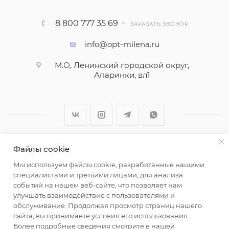
8 800 777 35 69
ЗАКАЗАТЬ ЗВОНОК
info@opt-milena.ru
М.О, Ленинский городской округ,
Апаринки, вл1
Файлы cookie
2026 © ООО "Вайт Текстиль групп"
Мы используем файлы cookie, разработанные нашими
Любая информация на сайте носит справочный
специалистами и третьими лицами, для анализа
характер и не является публичной офертой
событий на нашем веб-сайте, что позволяет нам
определяемой положениями пункта 2 статьи 437
улучшать взаимодействие с пользователями и
Гражданского кодекса Российской Федерации.
обслуживание. Продолжая просмотр страниц нашего
Использование любых материалов, опубликованных
сайта, вы принимаете условия его использования.
Более подробные сведения смотрите в нашей
на https://opt-milena.ru, допустимо только при