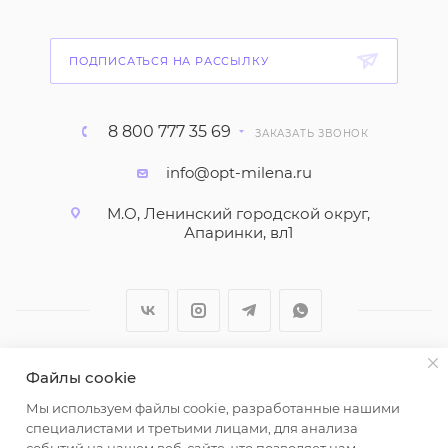
ПОДПИСАТЬСЯ НА РАССЫЛКУ
8 800 777 35 69
ЗАКАЗАТЬ ЗВОНОК
info@opt-milena.ru
М.О, Ленинский городской округ,
Апаринки, вл1
Файлы cookie
2026 © ООО "Вайт Текстиль групп"
Мы используем файлы cookie, разработанные нашими
Любая информация на сайте носит справочный
специалистами и третьими лицами, для анализа
характер и не является публичной офертой