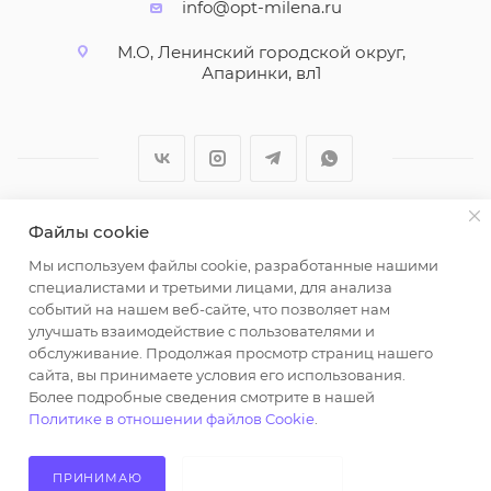
info@opt-milena.ru
М.О, Ленинский городской округ,
Апаринки, вл1
Файлы cookie
2026 © ООО "Вайт Текстиль групп"
Мы используем файлы cookie, разработанные нашими
Любая информация на сайте носит справочный
специалистами и третьими лицами, для анализа
характер и не является публичной офертой
событий на нашем веб-сайте, что позволяет нам
определяемой положениями пункта 2 статьи 437
улучшать взаимодействие с пользователями и
Гражданского кодекса Российской Федерации.
обслуживание. Продолжая просмотр страниц нашего
Использование любых материалов, опубликованных
сайта, вы принимаете условия его использования.
Более подробные сведения смотрите в нашей
на https://opt-milena.ru, допустимо только при
Политике в отношении файлов Cookie
.
наличии письменного разрешения редакции и
активной ссылки на https://opt-milena.ru
ПРИНИМАЮ
НЕ ПРИНИМАЮ