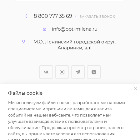
8 800 777 35 69
ЗАКАЗАТЬ ЗВОНОК
info@opt-milena.ru
М.О, Ленинский городской округ,
Апаринки, вл1
Файлы cookie
2026 © ООО "Вайт Текстиль групп"
Мы используем файлы cookie, разработанные нашими
Любая информация на сайте носит справочный
специалистами и третьими лицами, для анализа
характер и не является публичной офертой
событий на нашем веб-сайте, что позволяет нам
определяемой положениями пункта 2 статьи 437
улучшать взаимодействие с пользователями и
Гражданского кодекса Российской Федерации.
обслуживание. Продолжая просмотр страниц нашего
Использование любых материалов, опубликованных
сайта, вы принимаете условия его использования.